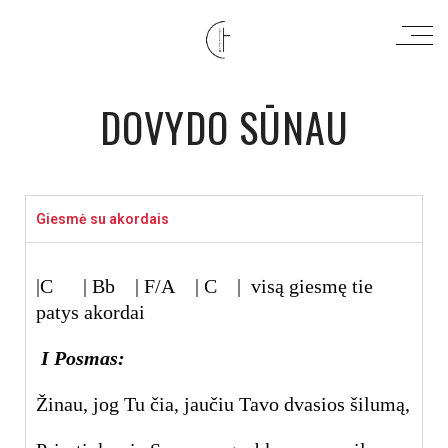
DOVYDO SŪNAU
Giesmė su akordais
|C | Bb | F/A | C | visą giesmę tie
patys akordai
I Posmas:
Žinau, jog Tu čia, jaučiu Tavo dvasios šilumą,