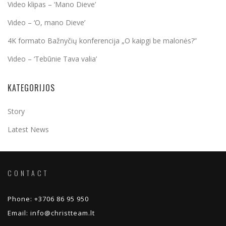
Video klipas – ‘Mano Dieve’
Video – ‘O, mano Dieve’
4K formato Bažnyčių konferencija „O kaipgi be malonės?”
Video – ‘Tebūnie Tava valia’
KATEGORIJOS
Story
Latest News
CONTACT
Phone:
+3706 86 95 950
Email:
info@christteam.lt