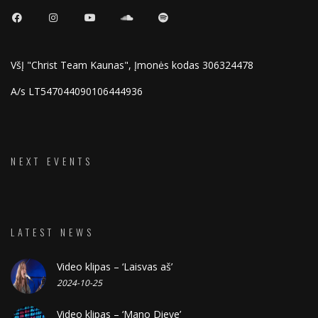
VšĮ "Christ Team Kaunas", Įmonės kodas 306324478
A/s LT547044090106444936
NEXT EVENTS
LATEST NEWS
Video klipas – ‘Laisvas aš’
2024-10-25
Video klipas – ‘Mano Dieve’