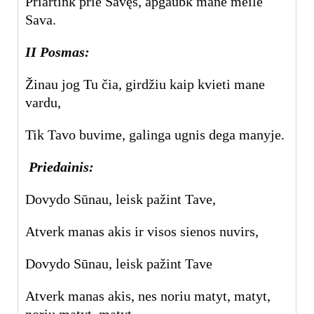
Priartink prie Savęs, apgaubk mane meile
Sava.
II Posmas:
Žinau jog Tu čia, girdžiu kaip kvieti mane
vardu,
Tik Tavo buvime, galinga ugnis dega manyje.
Priedainis:
Dovydo Sūnau, leisk pažint Tave,
Atverk manas akis ir visos sienos nuvirs,
Dovydo Sūnau, leisk pažint Tave
Atverk manas akis, nes noriu matyt, matyt,