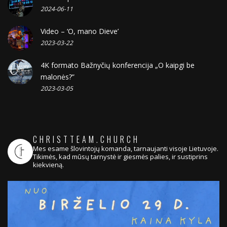
2024-06-11
Video – ‘O, mano Dieve’
2023-03-22
4K formato Bažnyčių konferencija „O kaipgi be
malonės?”
2023-03-05
CHRISTTEAM.CHURCH
Mes esame šlovintojų komanda, tarnaujanti visoje Lietuvoje.
Tikimės, kad mūsų tarnystė ir giesmės palies, ir sustiprins
kiekvieną.