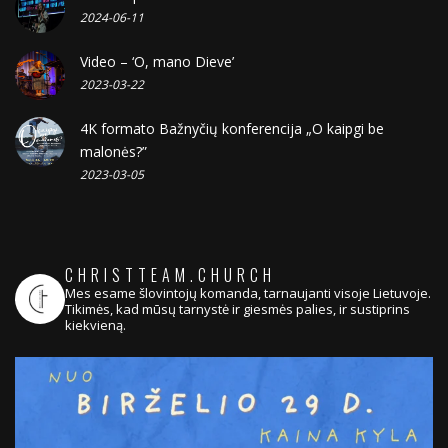
2024-06-11
Video – ‘O, mano Dieve’
2023-03-22
4K formato Bažnyčių konferencija „O kaipgi be
malonės?”
2023-03-05
CHRISTTEAM.CHURCH
Mes esame šlovintojų komanda, tarnaujanti visoje Lietuvoje.
Tikimės, kad mūsų tarnystė ir giesmės palies, ir sustiprins
kiekvieną.