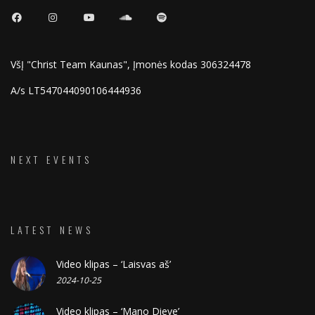
VšĮ "Christ Team Kaunas", Įmonės kodas 306324478
A/s LT547044090106444936
NEXT EVENTS
LATEST NEWS
Video klipas – ‘Laisvas aš’
2024-10-25
Video klipas – ‘Mano Dieve’