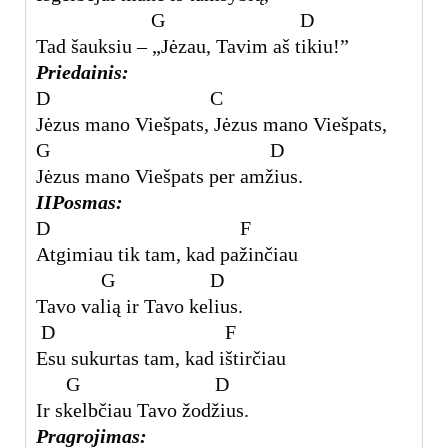
G D
Tad šauksiu – „Jėzau, Tavim aš tikiu!”
Priedainis:
D C
Jėzus mano Viešpats, Jėzus mano Viešpats,
G D
Jėzus mano Viešpats per amžius.
IIPosmas:
D F
Atgimiau tik tam, kad pažinčiau
G D
Tavo valią ir Tavo kelius.
D F
Esu sukurtas tam, kad ištirčiau
G D
Ir skelbčiau Tavo žodžius.
Pragrojimas: