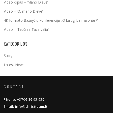
Video klipas – ‘Mano Dieve’
Video – ‘O, mano Dieve’
4K formato Bažnyčių konferencija „O kaipgi be malonės?”
Video – ‘Tebūnie Tava valia’
KATEGORIJOS
Story
Latest News
CONTACT
Phone:
+3706 86 95 950
Email:
info@christteam.lt