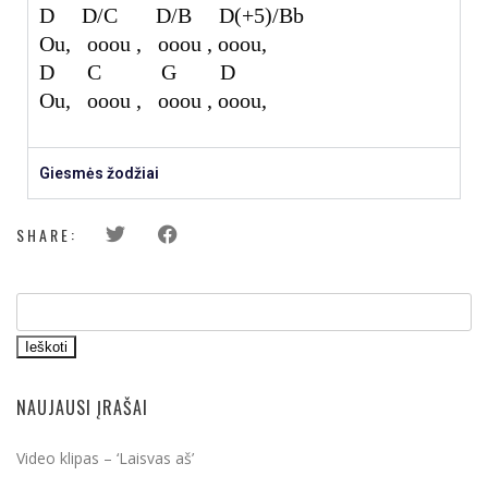
D D/C D/B D
(+5)
/Bb
Ou, ooou , ooou , ooou,
D C G D
Ou, ooou , ooou , ooou,
Giesmės žodžiai
SHARE:
Ieškoti
NAUJAUSI ĮRAŠAI
Video klipas – ‘Laisvas aš’