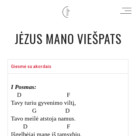
JĖZUS MANO VIEŠPATS
Giesmė su akordais
I Posmas:
D F
Tavy turiu gyvenimo viltį,
G D
Tavo meilė atstoja namus.
D F
Išgelbėjai mane iš tamsybių,