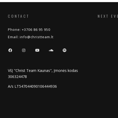
CONTACT
NEXT EV
Phone:
+3706 86 95 950
Email:
info@christteam.lt
VšĮ "Christ Team Kaunas", Įmonės kodas
306324478
A/s LT547044090106444936