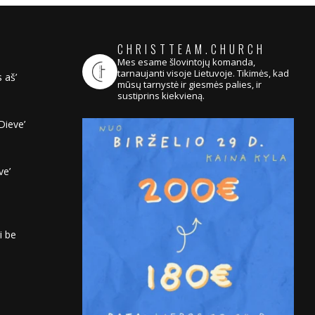
CHRISTTEAM.CHURCH
Mes esame šlovintojų komanda,
tarnaujanti visoje Lietuvoje. Tikimės, kad
 aš’
mūsų tarnystė ir giesmės palies, ir
sustiprins kiekvieną.
Dieve’
ve’
i be