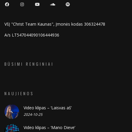
VšĮ "Christ Team Kaunas", Įmonės kodas 306324478
A/s LT547044090106444936
BŪSIMI RENGINIAI
NAUJIENOS
Video klipas – ‘Laisvas aš’
2024-10-25
Video klipas – ‘Mano Dieve’