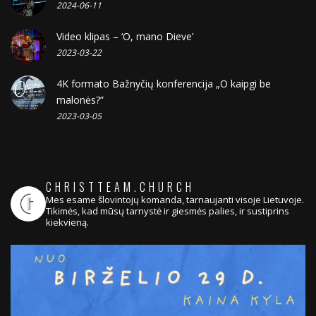
2024-06-11
Video klipas – ‘O, mano Dieve’
2023-03-22
4K formato Bažnyčių konferencija „O kaipgi be
malonės?”
2023-03-05
CHRISTTEAM.CHURCH
Mes esame šlovintojų komanda, tarnaujanti visoje Lietuvoje.
Tikimės, kad mūsų tarnystė ir giesmės palies, ir sustiprins
kiekvieną.