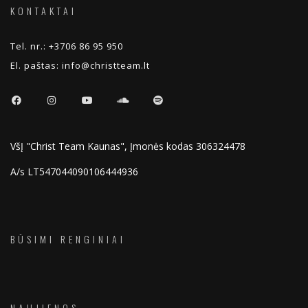
KONTAKTAI
Tel. nr.:
+3706 86 95 950
El. paštas:
info@christteam.lt
VšĮ "Christ Team Kaunas", Įmonės kodas 306324478
A/s LT547044090106444936
BŪSIMI RENGINIAI
NAUJIENOS