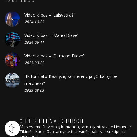
Video klipas – ‘Laisvas aš’
2024-10-25
Video klipas – ‘Mano Dieve’
2024-06-11
Video klipas – ‘O, mano Dieve’
2023-03-22
4K formato Bažnyčių konferencija „O kaipgi be
malonės?”
2023-03-05
CHRISTTEAM.CHURCH
Mes esame šlovintojų komanda, tarnaujanti visoje Lietuvoje.
Tikimės, kad mūsų tarnystė ir giesmės palies, ir sustiprins
kiekvieną.