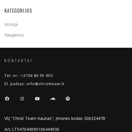
KATEGORIJOS
Istorija
Naujienos
KONTAKTAI
Tel. nr.:
+3706 86 95 950
El. paštas:
info@christteam.lt
VšĮ "Christ Team Kaunas", Įmonės kodas 306324478
A/s LT547044090106444936