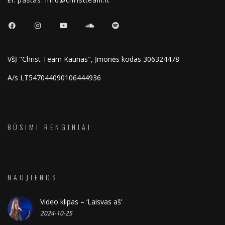
El. paštas:
info@christteam.lt
VšĮ "Christ Team Kaunas", Įmonės kodas 306324478
A/s LT547044090106444936
BŪSIMI RENGINIAI
NAUJIENOS
Video klipas – ‘Laisvas aš’
2024-10-25