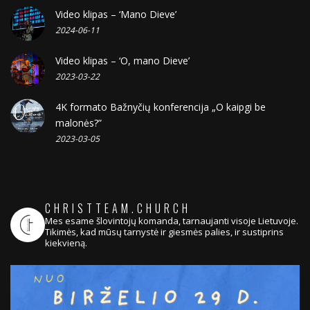
Video klipas – ‘Mano Dieve’
2024-06-11
Video klipas – ‘O, mano Dieve’
2023-03-22
4K formato Bažnyčių konferencija „O kaipgi be
malonės?”
2023-03-05
CHRISTTEAM.CHURCH
Mes esame šlovintojų komanda, tarnaujanti visoje Lietuvoje.
Tikimės, kad mūsų tarnystė ir giesmės palies, ir sustiprins
kiekvieną.