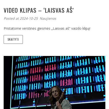
VIDEO KLIPAS – ‘LAISVAS AŠ’
Posted at 2024-10-25
Naujienos
Pristatome verstinės giesmės „Laisvas aš” vaizdo klipą!
SKAITYTI