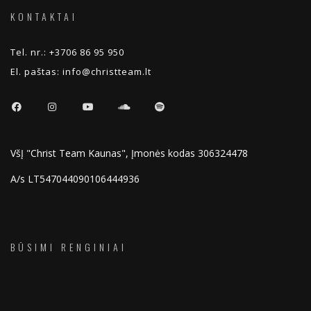
KONTAKTAI
Tel. nr.:
+3706 86 95 950
El. paštas:
info@christteam.lt
VšĮ "Christ Team Kaunas", Įmonės kodas 306324478
A/s LT547044090106444936
BŪSIMI RENGINIAI