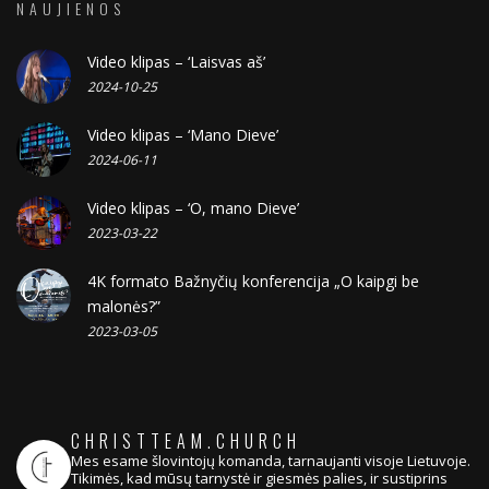
NAUJIENOS
Video klipas – ‘Laisvas aš’
2024-10-25
Video klipas – ‘Mano Dieve’
2024-06-11
Video klipas – ‘O, mano Dieve’
2023-03-22
4K formato Bažnyčių konferencija „O kaipgi be
malonės?”
2023-03-05
CHRISTTEAM.CHURCH
Mes esame šlovintojų komanda, tarnaujanti visoje Lietuvoje.
Tikimės, kad mūsų tarnystė ir giesmės palies, ir sustiprins