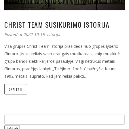
CHRIST TEAM SUSIKŪRIMO ISTORIJA
Posted at 2022-10-15
Istorija
Visa grupės Christ Team istorija prasideda nuo grupės lyderio
Gintaro. Jis su keliais savo draugais muzikantais, kaip muzikinė
grupė bandė siekti karjeros pasaulyje. Visgi netrukus metais
Gintaras, pradėjęs lankyti „Tikėjimo žodžio“ bažnyčią Kaune
1992 metais, suprato, kad jam reikia palikti…
SKAITYTI
Ieškoti