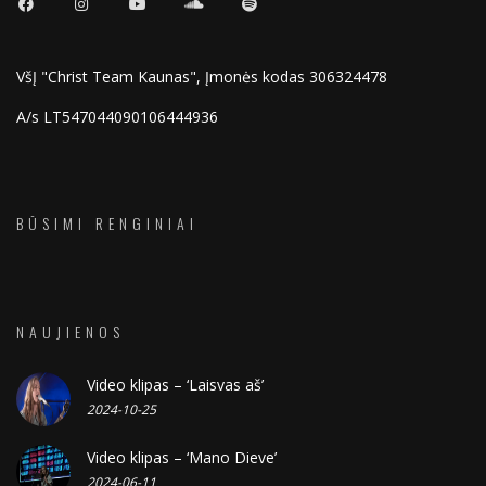
VšĮ "Christ Team Kaunas", Įmonės kodas 306324478
A/s LT547044090106444936
BŪSIMI RENGINIAI
NAUJIENOS
Video klipas – ‘Laisvas aš’
2024-10-25
Video klipas – ‘Mano Dieve’
2024-06-11