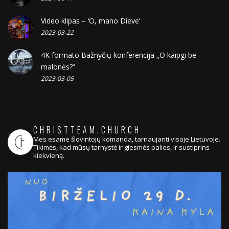
Video klipas – ‘O, mano Dieve’
2023-03-22
4K formato Bažnyčių konferencija „O kaipgi be
malonės?”
2023-03-05
CHRISTTEAM.CHURCH
Mes esame šlovintojų komanda, tarnaujanti visoje Lietuvoje.
Tikimės, kad mūsų tarnystė ir giesmės palies, ir sustiprins
kiekvieną.