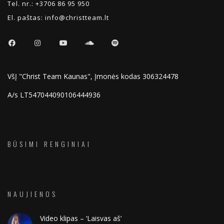
Tel. nr.:
+3706 86 95 950
El. paštas:
info@christteam.lt
VšĮ "Christ Team Kaunas", Įmonės kodas 306324478
A/s LT547044090106444936
BŪSIMI RENGINIAI
NAUJIENOS
Video klipas – ‘Laisvas aš’