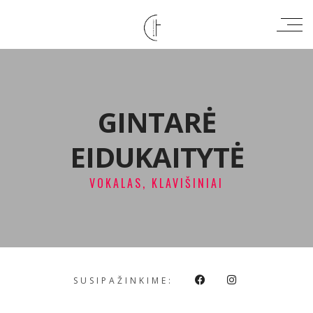
GINTARĖ
EIDUKAITYTĖ
VOKALAS, KLAVIŠINIAI
SUSIPAŽINKIME: