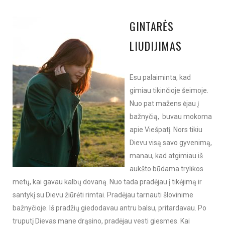
GINTARĖS
LIUDIJIMAS
Esu palaiminta, kad
gimiau tikinčioje šeimoje.
Nuo pat mažens ėjau į
bažnyčią, buvau mokoma
apie Viešpatį. Nors tikiu
Dievu visą savo gyvenimą,
manau, kad atgimiau iš
aukšto būdama trylikos
metų, kai gavau kalbų dovaną. Nuo tada pradėjau į tikėjimą ir
santykį su Dievu žiūrėti rimtai. Pradėjau tarnauti šlovinime
bažnyčioje. Iš pradžių giedodavau antru balsu, pritardavau. Po
truputį Dievas mane drąsino, pradėjau vesti giesmes. Kai