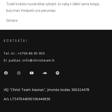
Todėl trokštu nuoširdžiai vykdyti Jo valią ir išlikti tame kelyje,
kurį man Viešpats yra paruošęs.
Gintarė
KONTAKTAI
Tel. nr.:
+3706 86 95 950
El. paštas:
info@christteam.lt
VšĮ "Christ Team Kaunas", Įmonės kodas 306324478
A/s LT547044090106444936