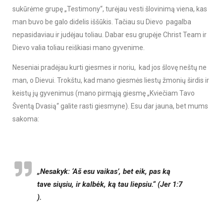
sukūrėme grupę „Testimony“, turėjau vesti šlovinimą viena, kas
man buvo be galo didelis iššūkis. Tačiau su Dievo pagalba
nepasidaviau ir judėjau toliau. Dabar esu grupėje Christ Team ir
Dievo valia toliau reiškiasi mano gyvenime.
Neseniai pradėjau kurti giesmes ir noriu, kad jos šlovę neštų ne
man, o Dievui. Trokštu, kad mano giesmės liestų žmonių širdis ir
keistų jų gyvenimus (mano pirmąją giesmę „Kviečiam Tavo
Šventą Dvasią“ galite rasti giesmyne). Esu dar jauna, bet mums
sakoma:
„Nesakyk: ‘Aš esu vaikas’, bet eik, pas ką
tave siųsiu, ir kalbėk, ką tau liepsiu.“ (Jer 1:7
).