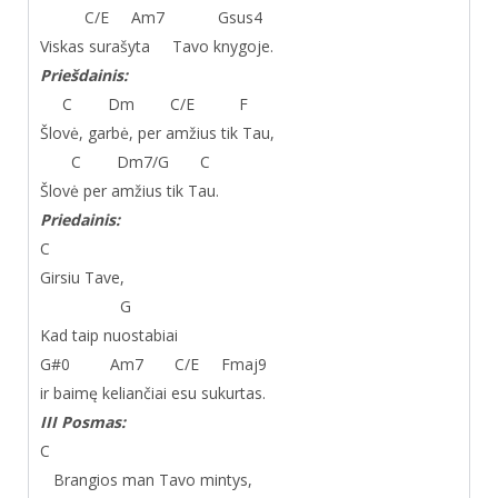
C/E Am
7
Gsus
4
Viskas surašyta Tavo knygoje.
Priešdainis:
C Dm C/E F
Šlovė, garbė, per amžius tik Tau,
C Dm
7
/G C
Šlovė per amžius tik Tau.
Priedainis:
C
Girsiu Tave,
G
Kad taip nuostabiai
G#
0
Am
7
C/E Fmaj
9
ir baimę keliančiai esu sukurtas.
III Posmas:
C
Brangios man Tavo mintys,