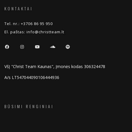
KONTAKTAI
Tel. nr.:
+3706 86 95 950
El. paštas:
info@christteam.lt
VšĮ "Christ Team Kaunas", Įmonės kodas 306324478
A/s LT547044090106444936
BŪSIMI RENGINIAI