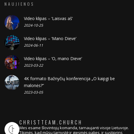
NAUJIENOS
Video klipas – ‘Laisvas aš’
2024-10-25
Video klipas – ‘Mano Dieve’
2024-06-11
Video klipas – ‘O, mano Dieve’
2023-03-22
4K formato Bažnyčių konferencija „O kaipgi be
malonės?”
2023-03-05
CHRISTTEAM.CHURCH
Mes esame šlovintojų komanda, tarnaujanti visoje Lietuvoje.
Tikimės, kad mūsų tarnystė ir giesmės palies, ir sustiprins