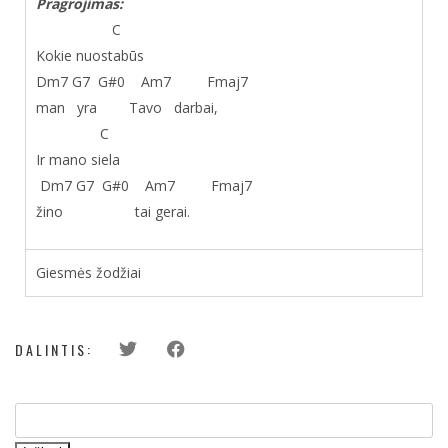
Pragrojimas:
C
Kokie nuostabūs
Dm
7
G
7
G#
0
Am
7
Fmaj
7
man yra Tavo darbai,
C
Ir mano siela
Dm
7
G
7
G#
0
Am
7
Fmaj
7
žino tai gerai.
Giesmės žodžiai
DALINTIS: