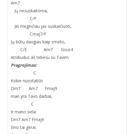
Am
7
Jų nesuskaitoma,
C/F
Jei mėginčiau jas suskaičiuoti,
Cmaj
7
/F
Jų būtų daugiau kaip smėlio,
C/E Am
7
Gsus
4
Atsibudus aš tebesu su Tavim.
Pragrojimas:
C
Kokie nuostabūs
Dm
7
Am
7
Fmaj
9
man yra Tavo darbai,
C
Ir mano siela
Dm
7
Am
7
Fmaj
9
žino tai gerai.