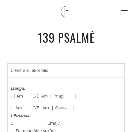
139 PSALMĖ
Giesmė su akordais
Įžanga:
|| Am C/E Am | Fmaj
9
|
| Am C/E Am | Gsus
4
||
I Posmas:
C Cmaj
7
Tu mano širdį sukūrei,