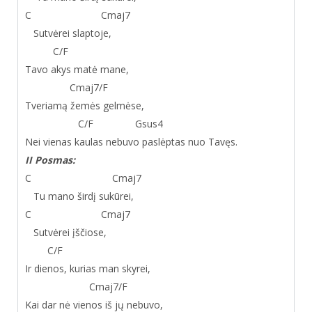
C Cmaj
7
Sutvėrei slaptoje,
C/F
Tavo akys matė mane,
Cmaj
7
/F
Tveriamą žemės gelmėse,
C/F Gsus
4
Nei vienas kaulas nebuvo paslėptas nuo Tavęs.
II Posmas:
C Cmaj
7
Tu mano širdį sukūrei,
C Cmaj
7
Sutvėrei įščiose,
C/F
Ir dienos, kurias man skyrei,
Cmaj
7
/F
Kai dar nė vienos iš jų nebuvo,