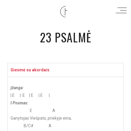
23 PSALMĖ
Giesmė su akordais
Įžanga:
| E | E | E | E |
I Posmas:
E A
Ganytojas Viešpats, priekyje eina,
B/C# A