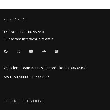
KONTAKTAI
Tel. nr.:
+3706 86 95 950
El. paštas:
info@christteam.lt
VšĮ "Christ Team Kaunas", Įmonės kodas 306324478
A/s LT547044090106444936
BŪSIMI RENGINIAI