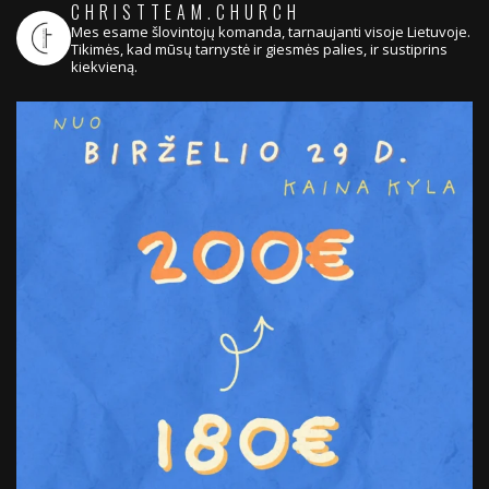
CHRISTTEAM.CHURCH
Mes esame šlovintojų komanda, tarnaujanti visoje Lietuvoje.
Tikimės, kad mūsų tarnystė ir giesmės palies, ir sustiprins
kiekvieną.