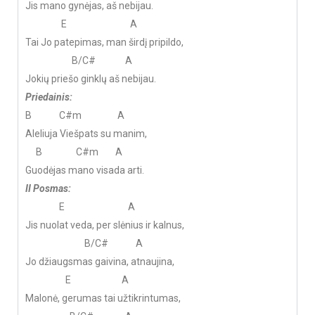
Jis mano gynėjas, aš nebijau.
E A
Tai Jo patepimas, man širdį pripildo,
B/C# A
Jokių priešo ginklų aš nebijau.
Priedainis:
B C#m A
Aleliuja Viešpats su manim,
B C#m A
Guodėjas mano visada arti.
II Posmas:
E A
Jis nuolat veda, per slėnius ir kalnus,
B/C# A
Jo džiaugsmas gaivina, atnaujina,
E A
Malonė, gerumas tai užtikrintumas,