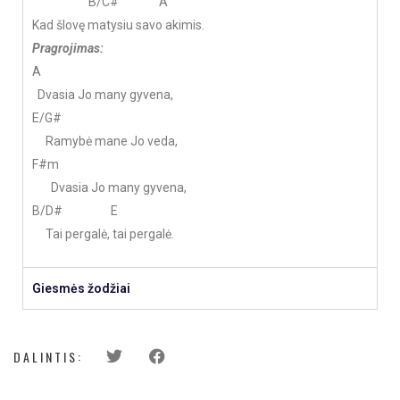
B/C# A
Kad šlovę matysiu savo akimis.
Pragrojimas:
A
Dvasia Jo many gyvena,
E/G#
Ramybė mane Jo veda,
F#m
Dvasia Jo many gyvena,
B/D# E
Tai pergalė, tai pergalė.
Giesmės žodžiai
DALINTIS: