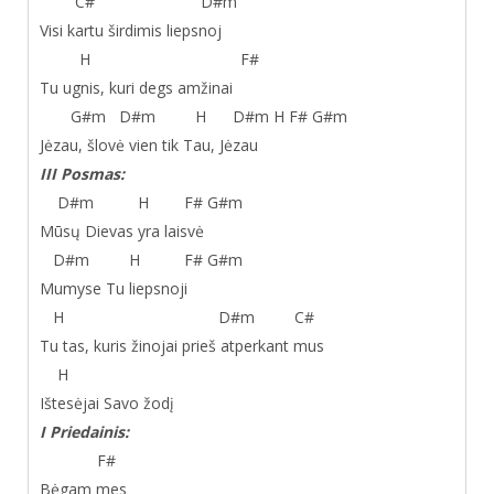
C# D#m
Visi kartu širdimis liepsnoj
H F#
Tu ugnis, kuri degs amžinai
G#m D#m H D#m H F# G#m
Jėzau, šlovė vien tik Tau, Jėzau
III Posmas:
D#m H F# G#m
Mūsų Dievas yra laisvė
D#m H F# G#m
Mumyse Tu liepsnoji
H D#m C#
Tu tas, kuris žinojai prieš atperkant mus
H
Ištesėjai Savo žodį
I Priedainis:
F#
Bėgam mes