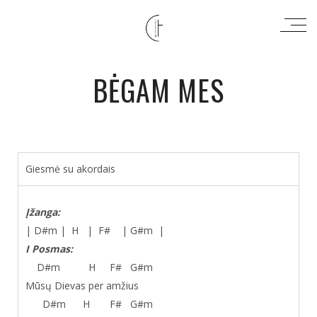
BĖGAM MES
Giesmė su akordais
Įžanga:
| D#m | H | F# | G#m |
I Posmas:
D#m H F# G#m
Mūsų Dievas per amžius
D#m H F# G#m