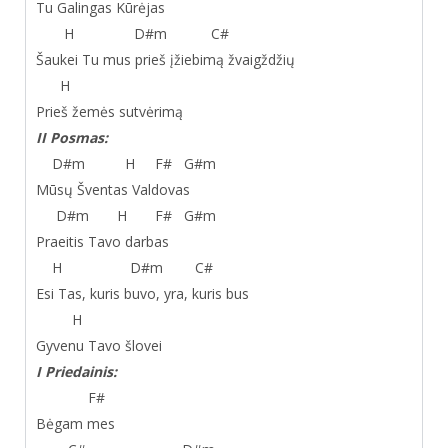
Tu Galingas Kūrėjas
H D#m C#
Šaukei Tu mus prieš įžiebimą žvaigždžių
H
Prieš žemės sutvėrimą
II Posmas:
D#m H F# G#m
Mūsų Šventas Valdovas
D#m H F# G#m
Praeitis Tavo darbas
H D#m C#
Esi Tas, kuris buvo, yra, kuris bus
H
Gyvenu Tavo šlovei
I Priedainis:
F#
Bėgam mes