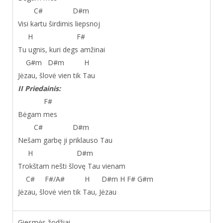
C# D#m
Visi kartu širdimis liepsnoj
H F#
Tu ugnis, kuri degs amžinai
G#m D#m H
Jėzau, šlovė vien tik Tau
II Priedainis:
F#
Bėgam mes
C# D#m
Nešam garbę ji priklauso Tau
H D#m
Trokštam nešti šlovę Tau vienam
C# F#/A# H D#m H F# G#m
Jėzau, šlovė vien tik Tau, Jėzau
Giesmės žodžiai