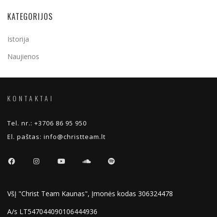
KATEGORIJOS
Istorija
Naujienos
KONTAKTAI
Tel. nr.:
+3706 86 95 950
El. paštas:
info@christteam.lt
VšĮ "Christ Team Kaunas", Įmonės kodas 306324478
A/s LT547044090106444936