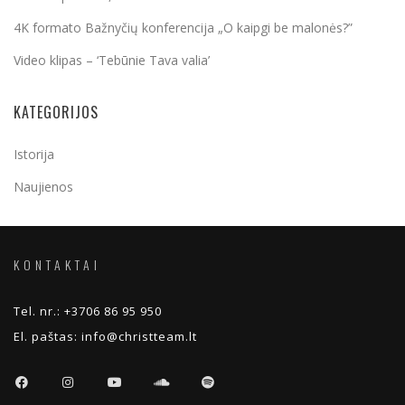
4K formato Bažnyčių konferencija „O kaipgi be malonės?”
Video klipas – ‘Tebūnie Tava valia’
KATEGORIJOS
Istorija
Naujienos
KONTAKTAI
Tel. nr.:
+3706 86 95 950
El. paštas:
info@christteam.lt