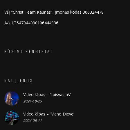
VšĮ "Christ Team Kaunas", Įmonės kodas 306324478
A/s LT547044090106444936
BŪSIMI RENGINIAI
NAUJIENOS
Video klipas – ‘Laisvas aš’
2024-10-25
Video klipas – ‘Mano Dieve’
2024-06-11