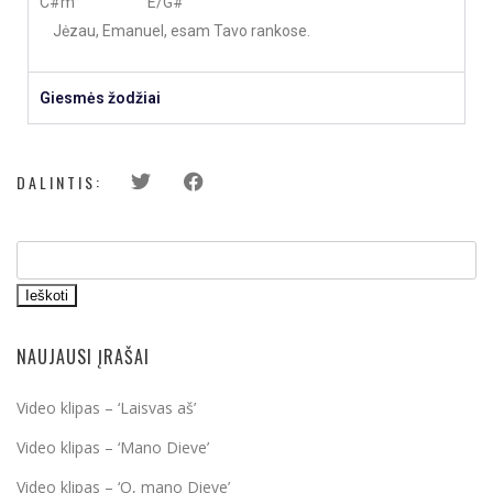
C#m E/G#
Jėzau, Emanuel, esam Tavo rankose.
Giesmės žodžiai
DALINTIS:
Ieškoti
NAUJAUSI ĮRAŠAI
Video klipas – ‘Laisvas aš’
Video klipas – ‘Mano Dieve’
Video klipas – ‘O, mano Dieve’