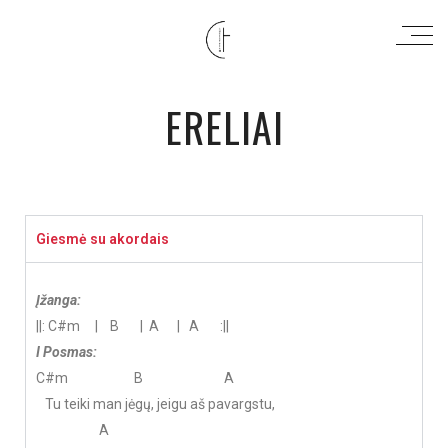
ERELIAI
Giesmė su akordais
Įžanga:
||: C#m | B | A | A :||
I Posmas:
C#m B A
Tu teiki man jėgų, jeigu aš pavargstu,
A