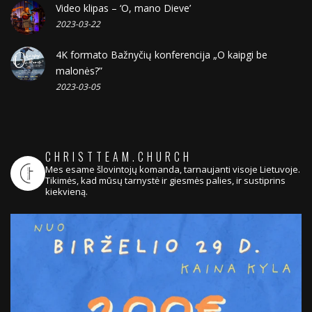
Video klipas – ‘O, mano Dieve’
2023-03-22
4K formato Bažnyčių konferencija „O kaipgi be
malonės?”
2023-03-05
CHRISTTEAM.CHURCH
Mes esame šlovintojų komanda, tarnaujanti visoje Lietuvoje.
Tikimės, kad mūsų tarnystė ir giesmės palies, ir sustiprins
kiekvieną.