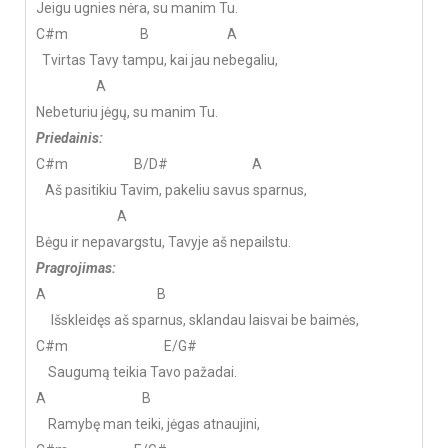
Jeigu ugnies nėra, su manim Tu.
C#m B A
Tvirtas Tavy tampu, kai jau nebegaliu,
A
Nebeturiu jėgų, su manim Tu.
Priedainis:
C#m B/D# A
Aš pasitikiu Tavim, pakeliu savus sparnus,
A
Bėgu ir nepavargstu, Tavyje aš nepailstu.
Pragrojimas:
A B
Išskleidęs aš sparnus, sklandau laisvai be baimės,
C#m E/G#
Saugumą teikia Tavo pažadai.
A B
Ramybę man teiki, jėgas atnaujini,