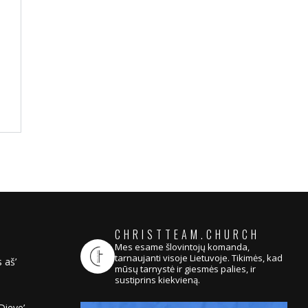
CHRISTTEAM.CHURCH
Mes esame šlovintojų komanda,
tarnaujanti visoje Lietuvoje. Tikimės, kad
 aš’
mūsų tarnystė ir giesmės palies, ir
sustiprins kiekvieną.
Dieve’