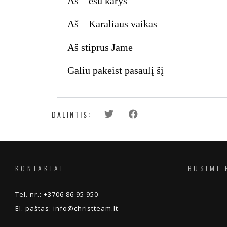
Aš – esu karys
Aš – Karaliaus vaikas
Aš stiprus Jame
Galiu pakeist pasaulį šį
DALINTIS:
KONTAKTAI
BŪSIMI 
Tel. nr.:
+3706 86 95 950
El. paštas:
info@christteam.lt