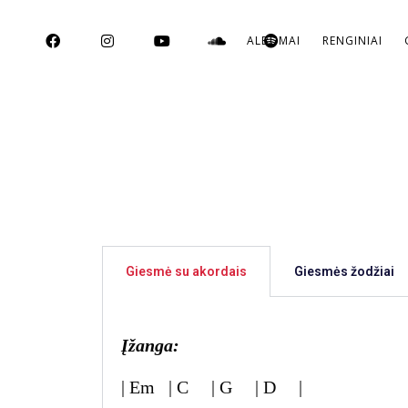
ALBUMAI
RENGINIAI
Giesmė su akordais
Giesmės žodžiai
Įžanga:
| Em | C | G | D |