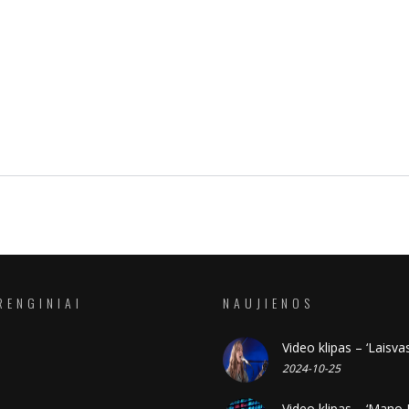
RENGINIAI
NAUJIENOS
Video klipas – ‘Laisvas
2024-10-25
Video klipas – ‘Mano 