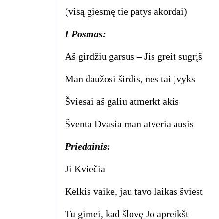
(visą giesmę tie patys akordai)
I Posmas:
Aš girdžiu garsus – Jis greit sugrįš
Man daužosi širdis, nes tai įvyks
Šviesai aš galiu atmerkt akis
Šventa Dvasia man atveria ausis
Priedainis:
Ji Kviečia
Kelkis vaike, jau tavo laikas šviest
Tu gimei, kad šlovę Jo apreikšt