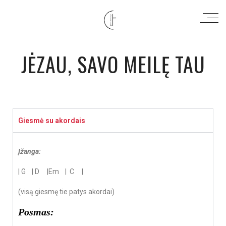
JĖZAU, SAVO MEILĘ TAU
Giesmė su akordais
Įžanga:
| G | D |Em | C |
(visą giesmę tie patys akordai)
Posmas: