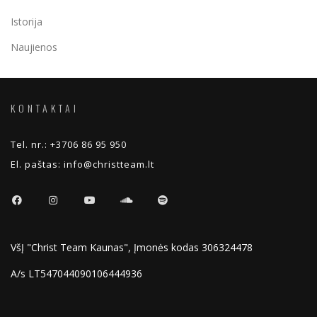
Istorija
Naujienos
KONTAKTAI
Tel. nr.:
+3706 86 95 950
El. paštas:
info@christteam.lt
VšĮ "Christ Team Kaunas", Įmonės kodas 306324478
A/s LT547044090106444936