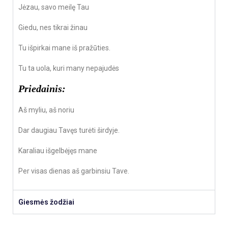
Jėzau, savo meilę Tau
Giedu, nes tikrai žinau
Tu išpirkai mane iš pražūties.
Tu ta uola, kuri many nepajudės
Priedainis:
Aš myliu, aš noriu
Dar daugiau Tavęs turėti širdyje.
Karaliau išgelbėjęs mane
Per visas dienas aš garbinsiu Tave.
Giesmės žodžiai