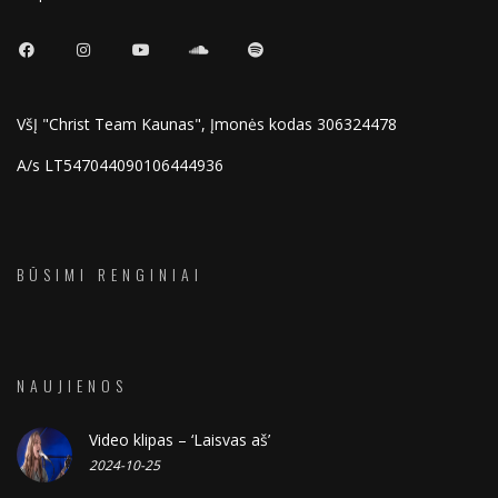
VšĮ "Christ Team Kaunas", Įmonės kodas 306324478
A/s LT547044090106444936
BŪSIMI RENGINIAI
NAUJIENOS
Video klipas – ‘Laisvas aš’
2024-10-25