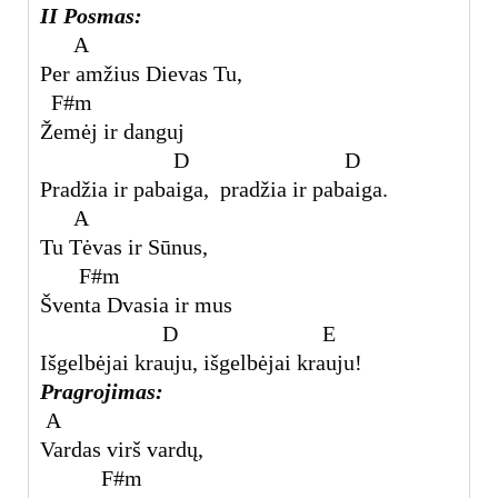
II Posmas:
A
Per amžius Dievas Tu,
F#m
Žemėj ir danguj
D D
Pradžia ir pabaiga, pradžia ir pabaiga.
A
Tu Tėvas ir Sūnus,
F#m
Šventa Dvasia ir mus
D E
Išgelbėjai krauju, išgelbėjai krauju!
Pragrojimas:
A
Vardas virš vardų,
F#m