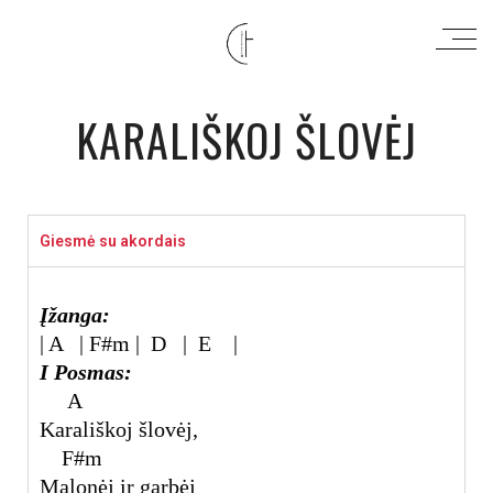
KARALIŠKOJ ŠLOVĖJ
Giesmė su akordais
Įžanga:
|
A
|
F#m
|
D
|
E
|
I Posmas:
A
Karališkoj šlovėj,
F#m
Malonėj ir garbėj