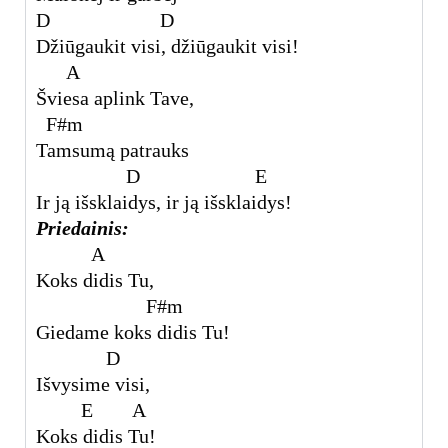
D D
Džiūgaukit visi, džiūgaukit visi!
A
Šviesa aplink Tave,
F#m
Tamsumą patrauks
D E
Ir ją išsklaidys, ir ją išsklaidys!
Priedainis:
A
Koks didis Tu,
F#m
Giedame koks didis Tu!
D
Išvysime visi,
E A
Koks didis Tu!