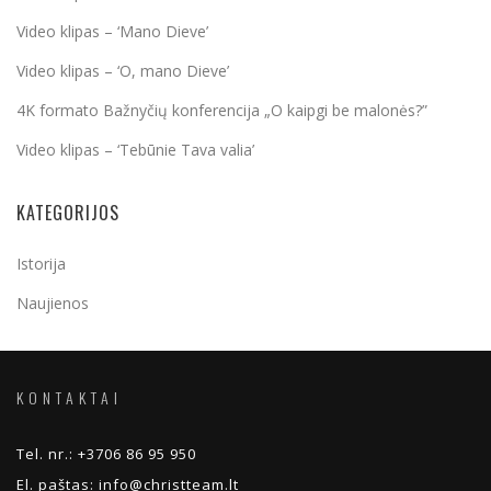
Video klipas – ‘Mano Dieve’
Video klipas – ‘O, mano Dieve’
4K formato Bažnyčių konferencija „O kaipgi be malonės?”
Video klipas – ‘Tebūnie Tava valia’
KATEGORIJOS
Istorija
Naujienos
KONTAKTAI
Tel. nr.:
+3706 86 95 950
El. paštas:
info@christteam.lt