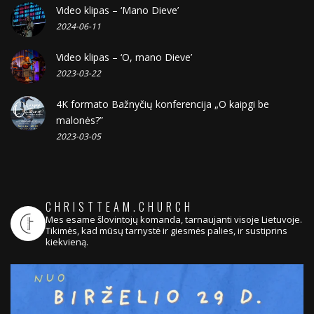
Video klipas – ‘Mano Dieve’
2024-06-11
Video klipas – ‘O, mano Dieve’
2023-03-22
4K formato Bažnyčių konferencija „O kaipgi be
malonės?”
2023-03-05
CHRISTTEAM.CHURCH
Mes esame šlovintojų komanda, tarnaujanti visoje Lietuvoje.
Tikimės, kad mūsų tarnystė ir giesmės palies, ir sustiprins
kiekvieną.