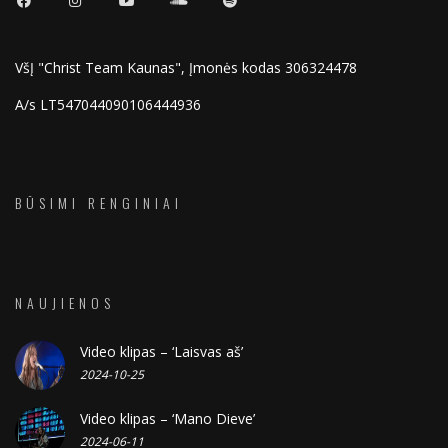
VšĮ "Christ Team Kaunas", Įmonės kodas 306324478
A/s LT547044090106444936
BŪSIMI RENGINIAI
NAUJIENOS
Video klipas – ‘Laisvas aš’
2024-10-25
Video klipas – ‘Mano Dieve’
2024-06-11