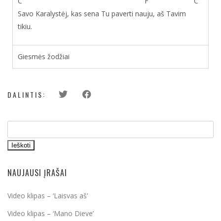
C F C
Savo Karalystėj, kas sena Tu paverti nauju, aš Tavim
tikiu.
Giesmės žodžiai
DALINTIS:
Ieškoti
NAUJAUSI ĮRAŠAI
Video klipas – ‘Laisvas aš’
Video klipas – ‘Mano Dieve’