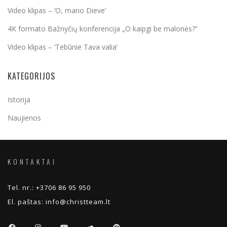
Video klipas – ‘O, mano Dieve’
4K formato Bažnyčių konferencija „O kaipgi be malonės?”
Video klipas – ‘Tebūnie Tava valia’
KATEGORIJOS
Istorija
Naujienos
KONTAKTAI
Tel. nr.:
+3706 86 95 950
El. paštas:
info@christteam.lt