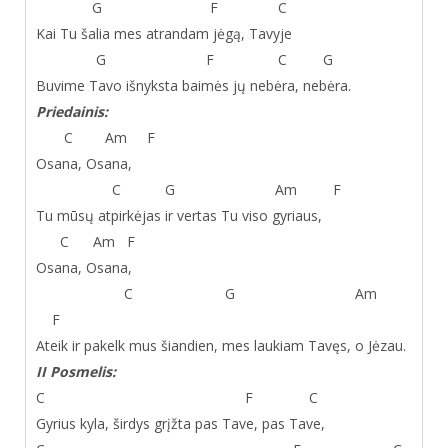
G F C
Kai Tu šalia mes atrandam jėgą, Tavyje
G F C G
Buvime Tavo išnyksta baimės jų nebėra, nebėra.
Priedainis:
C Am F
Osana, Osana,
C G Am F
Tu mūsų atpirkėjas ir vertas Tu viso gyriaus,
C Am F
Osana, Osana,
C G Am
F
Ateik ir pakelk mus šiandien, mes laukiam Tavęs, o Jėzau.
II Posmelis:
C F C
Gyrius kyla, širdys grįžta pas Tave, pas Tave,