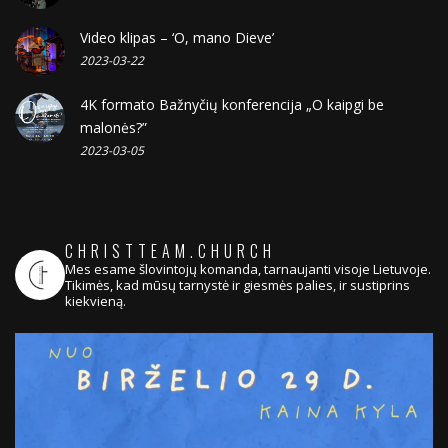
Video klipas – ‘O, mano Dieve’
2023-03-22
4K formato Bažnyčių konferencija „O kaipgi be
malonės?”
2023-03-05
CHRISTTEAM.CHURCH
Mes esame šlovintojų komanda, tarnaujanti visoje Lietuvoje.
Tikimės, kad mūsų tarnystė ir giesmės palies, ir sustiprins
kiekvieną.