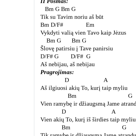
II Posmas:
Bm G
Bm G
Tik su Tavim noriu aš būt
Bm
D/F#
Em
Vykdyti valią vien Tavo kaip Jėzus
Bm G
Bm G
Šlovę patirsiu į Tave panirsiu
D/F# G D/F# G
Aš nebijau, aš nebijau
Pragrojimas:
D
A
Aš ilgiuosi akių To, kurį taip myliu
Bm
G
Vien ramybę ir džiaugsmą Jame atran
D
A
Vien akių To, kurį iš širdies taip myliu
Bm
G
Tik ramybę ir džiaugsmą Jame atrand