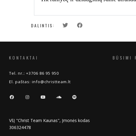
DALINTIS:
KONTAKTAI
BŪSIMI 
Tel. nr.:
+3706 86 95 950
El. paštas:
info@christteam.lt
VšĮ "Christ Team Kaunas", Įmonės kodas
306324478