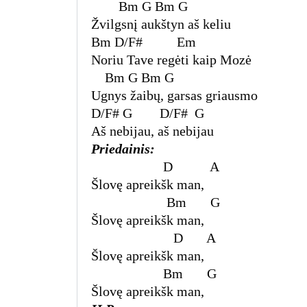
Bm G
Bm G
Žvilgsnį aukštyn aš keliu
Bm
D/F# Em
Noriu Tave regėti kaip Mozė
Bm G
Bm G
Ugnys žaibų, garsas griausmo
D/F# G D/F# G
Aš nebijau, aš nebijau
Priedainis:
D
A
Šlovę apreikšk man,
Bm
G
Šlovę apreikšk man,
D
A
Šlovę apreikšk man,
Bm
G
Šlovę apreikšk man,