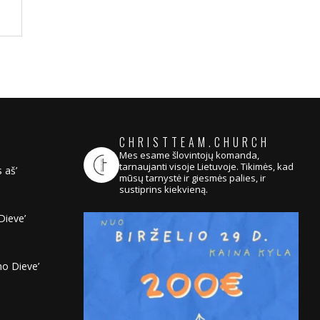
CHRISTTEAM.CHURCH
Mes esame šlovintojų komanda,
tarnaujanti visoje Lietuvoje. Tikimės, kad
 aš’
mūsų tarnystė ir giesmės palies, ir
sustiprins kiekvieną.
Dieve’
no Dieve’