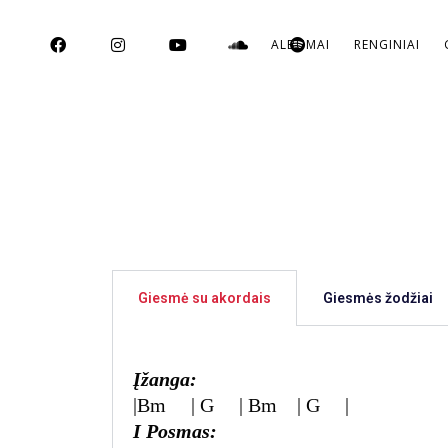
ALBUMAI
RENGINIAI
Giesmė su akordais
Giesmės žodžiai
Įžanga:
|Bm | G | Bm | G |
I Posmas: