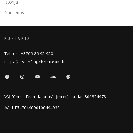
Istorija
Naujienos
KONTAKTAI
Tel. nr.:
+3706 86 95 950
El. paštas:
info@christteam.lt
VšĮ "Christ Team Kaunas", Įmonės kodas 306324478
A/s LT547044090106444936