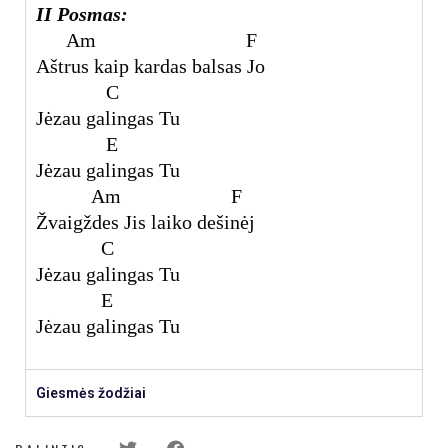
II Posmas:
Am F
Aštrus kaip kardas balsas Jo
C
Jėzau galingas Tu
E
Jėzau galingas Tu
Am F
Žvaigždes Jis laiko dešinėj
C
Jėzau galingas Tu
E
Jėzau galingas Tu
Giesmės žodžiai