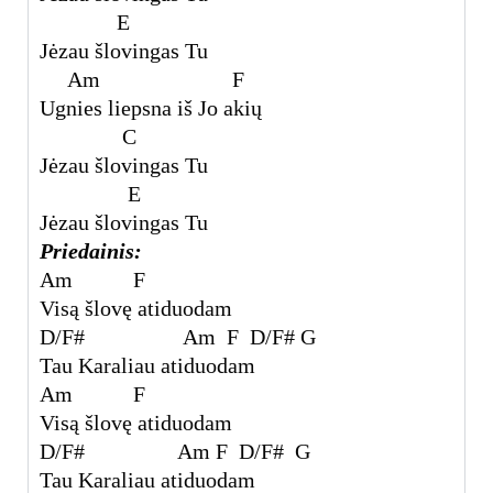
E
Jėzau šlovingas Tu
Am F
Ugnies liepsna iš Jo akių
C
Jėzau šlovingas Tu
E
Jėzau šlovingas Tu
Priedainis:
Am F
Visą šlovę atiduodam
D/F# Am F D/F# G
Tau Karaliau atiduodam
Am F
Visą šlovę atiduodam
D/F# Am F D/F# G
Tau Karaliau atiduodam