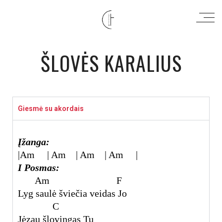
ŠLOVĖS KARALIUS
Giesmė su akordais
Įžanga:
|Am | Am | Am | Am |
I Posmas:
Am F
Lyg saulė šviečia veidas Jo
C
Jėzau šlovingas Tu