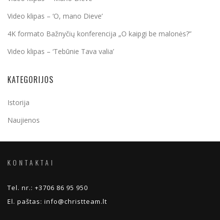
Video klipas – ‘O, mano Dieve’
4K formato Bažnyčių konferencija „O kaipgi be malonės?”
Video klipas – ‘Tebūnie Tava valia’
KATEGORIJOS
Istorija
Naujienos
KONTAKTAI
Tel. nr.:
+3706 86 95 950
El. paštas:
info@christteam.lt