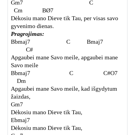
Gm7 C
Cm B
Ø7
Dėkosiu mano Dieve tik Tau, per visas savo
gyvenimo dienas.
Pragrojimas:
Bbmaj
7
C Bmaj
7
C#
Apgaubei mane Savo meile, apgaubei mane
Savo meile
Bbmaj
7
C C#
O7
Dm
Apgaubei mane Savo meile, kad išgydytum
žaizdas,
Gm7
Dėkosiu mano Dieve tik Tau,
Ebmaj
7
Dėkosiu mano Dieve tik Tau,