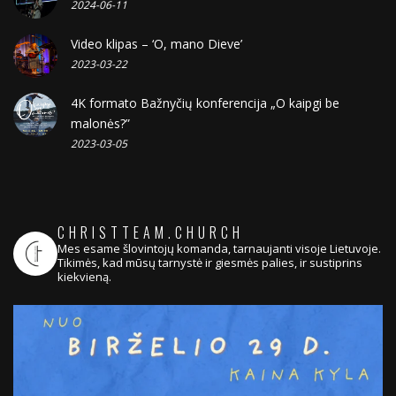
2024-06-11
Video klipas – ‘O, mano Dieve’
2023-03-22
4K formato Bažnyčių konferencija „O kaipgi be
malonės?”
2023-03-05
CHRISTTEAM.CHURCH
Mes esame šlovintojų komanda, tarnaujanti visoje Lietuvoje.
Tikimės, kad mūsų tarnystė ir giesmės palies, ir sustiprins
kiekvieną.