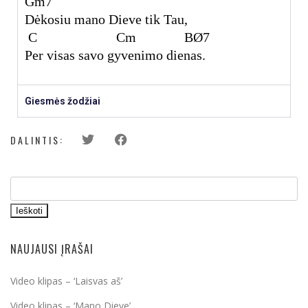
Gm7
Dėkosiu mano Dieve tik Tau,
C Cm B
Ø7
Per visas savo gyvenimo dienas.
Giesmės žodžiai
DALINTIS:
Ieškoti
NAUJAUSI ĮRAŠAI
Video klipas – ‘Laisvas aš’
Video klipas – ‘Mano Dieve’