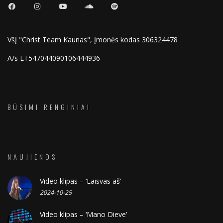
VšĮ "Christ Team Kaunas", Įmonės kodas 306324478
A/s LT547044090106444936
BŪSIMI RENGINIAI
NAUJIENOS
Video klipas – ‘Laisvas aš’
2024-10-25
Video klipas – ‘Mano Dieve’