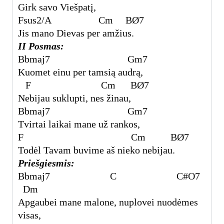
Girk savo Viešpatį,
Fsus2/A Cm B
Ø7
Jis mano Dievas per amžius.
II Posmas:
Bbmaj
7
Gm7
Kuomet einu per tamsią audrą,
F Cm B
Ø7
Nebijau suklupti, nes žinau,
Bbmaj
7
Gm7
Tvirtai laikai mane už rankos,
F Cm B
Ø7
Todėl Tavam buvime aš nieko nebijau.
Priešgiesmis:
Bbmaj
7
C C#
O7
Dm
Apgaubei mane malone, nuplovei nuodėmes
visas,