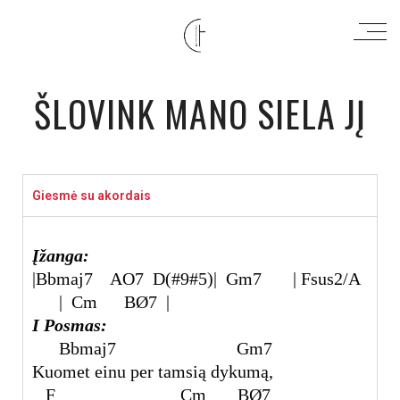
ŠLOVINK MANO SIELA JĮ
Giesmė su akordais
Įžanga:
|Bbmaj
7
A
O7
D(#9#5)| Gm7 | Fsus2/A
| Cm B
Ø7
|
I Posmas:
Bbmaj
7
Gm7
Kuomet einu per tamsią dykumą,
F Cm B
Ø7