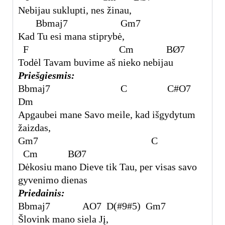
Nebijau suklupti, nes žinau,
Bbmaj
7
Gm7
Kad Tu esi mana stiprybė,
F Cm B
Ø7
Todėl Tavam buvime aš nieko nebijau
Priešgiesmis:
Bbmaj
7
C C#
O7
Dm
Apgaubei mane Savo meile, kad išgydytum
žaizdas,
Gm7 C
Cm B
Ø7
Dėkosiu mano Dieve tik Tau, per visas savo
gyvenimo dienas
Priedainis:
Bbmaj
7
A
O7
D(#9#5) Gm7
Šlovink mano siela Jį,