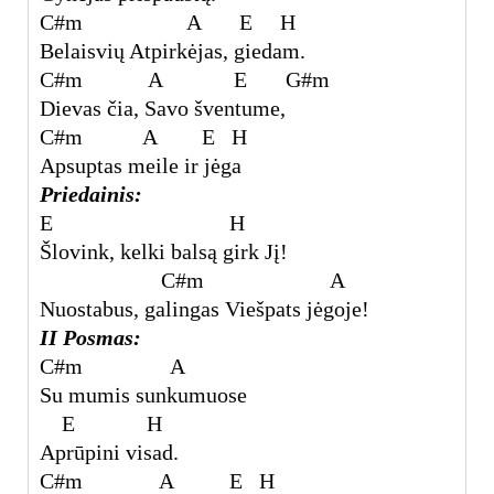
C#m A E H
Belaisvių Atpirkėjas, giedam.
C#m A E G#m
Dievas čia, Savo šventume,
C#m A E H
Apsuptas meile ir jėga
Priedainis:
E H
Šlovink, kelki balsą girk Jį!
C#m A
Nuostabus, galingas Viešpats jėgoje!
II Posmas:
C#m A
Su mumis sunkumuose
E H
Aprūpini visad.
C#m A E H