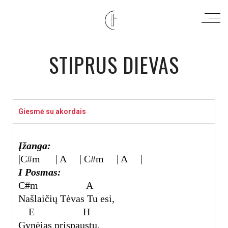
STIPRUS DIEVAS
Giesmė su akordais
Įžanga:
|C#m | A | C#m | A |
I Posmas:
C#m A
Našlaičių Tėvas Tu esi,
E H
Gynėjas prispaustų.