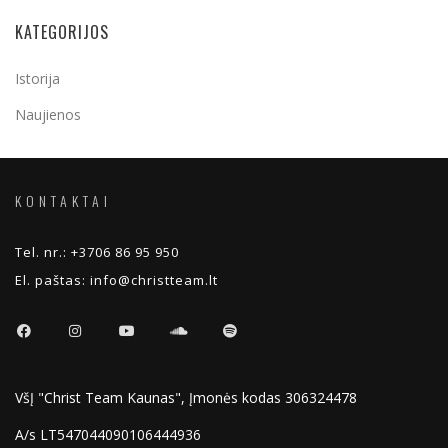
KATEGORIJOS
Istorija
Naujienos
KONTAKTAI
Tel. nr.:
+3706 86 95 950
El. paštas:
info@christteam.lt
VšĮ "Christ Team Kaunas", Įmonės kodas 306324478
A/s LT547044090106444936