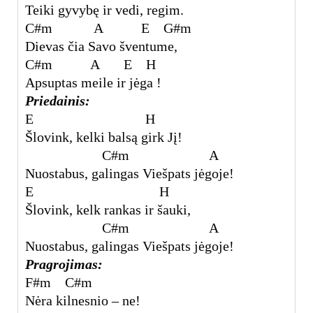
Teiki gyvybę ir vedi, regim.
C#m A E G#m
Dievas čia Savo šventume,
C#m A E H
Apsuptas meile ir jėga !
Priedainis:
E H
Šlovink, kelki balsą girk Jį!
C#m A
Nuostabus, galingas Viešpats jėgoje!
E H
Šlovink, kelk rankas ir šauki,
C#m A
Nuostabus, galingas Viešpats jėgoje!
Pragrojimas:
F#m C#m
Nėra kilnesnio – ne!