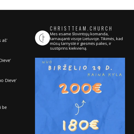
CHRISTTEAM.CHURCH
Mes esame šlovintojų komanda,
tarnaujanti visoje Lietuvoje. Tikimės, kad
 aš’
mūsų tarnystė ir giesmės palies, ir
sustiprins kiekvieną.
Dieve’
no Dieve’
i be