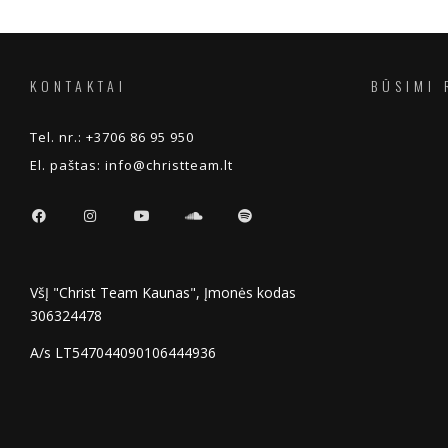
KONTAKTAI
BŪSIMI 
Tel. nr.:
+3706 86 95 950
El. paštas:
info@christteam.lt
VšĮ "Christ Team Kaunas", Įmonės kodas
306324478
A/s LT547044090106444936