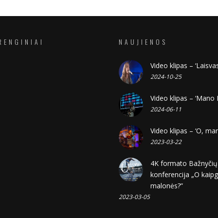
RENGINIAI
NAUJIENOS
Video klipas – ‘Laisvas
2024-10-25
Video klipas – ‘Mano 
2024-06-11
Video klipas – ‘O, ma
2023-03-22
4K formato Bažnyčių
konferencija „O kaipg
malonės?”
2023-03-05