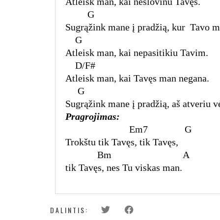
Atleisk man, kai nešlovinu Tavęs.
Sugrąžink mane į pradžią, kur Tavo m
G
Atleisk man, kai nepasitikiu Tavim.
D/F#
Atleisk man, kai Tavęs man negana.
G
Sugrąžink mane į pradžią, aš atveriu vė
Pragrojimas:
Em7 G
Trokštu tik Tavęs, tik Tavęs,
Bm
A
tik Tavęs, nes Tu viskas man.
DALINTIS: