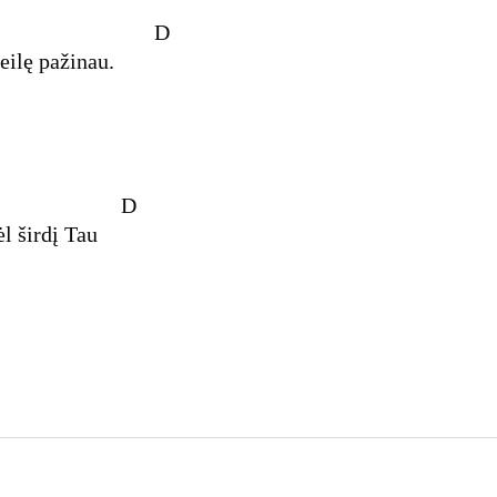
G
D
eilę pažinau.
D
l širdį Tau