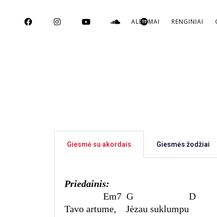
ALBUMAI
RENGINIAI
Giesmė su akordais
Giesmės žodžiai
Priedainis:
Em7 G D
Tavo artume, Jėzau suklumpu