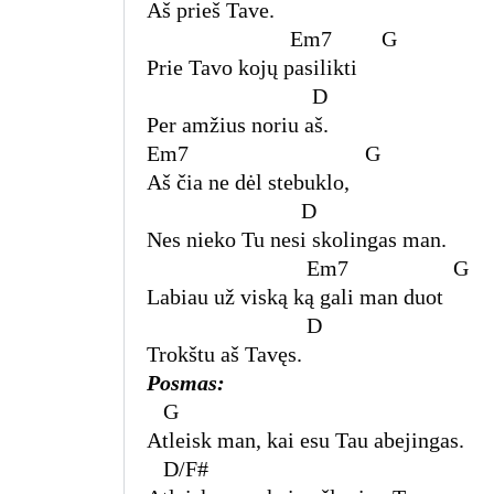
Aš prieš Tave.
Em7 G
Prie Tavo kojų pasilikti
D
Per amžius noriu aš.
Em7 G
Aš čia ne dėl stebuklo,
D
Nes nieko Tu nesi skolingas man.
Em7
G
Labiau už viską ką gali man duot
D
Trokštu aš Tavęs.
Posmas:
G
Atleisk man, kai esu Tau abejingas.
D/F#