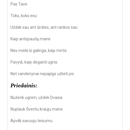
Pas Tave
Toks, koks esu
Uždėk sau ant širdies, ant rankos sau
Kaip antspaudą mane
Nes meilė ši galinga, kaip mirtis
Pavydi, kaip deganti ugnis
Net vandenynai nepajėgs užlieti jos
Priedainis:
Nuženk ugnim, uždek Dvasia
Nuplauk Šventu krauju mane
Apvilk savuoju teisumu