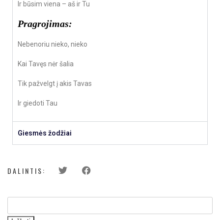
Ir būsim viena – aš ir Tu
Pragrojimas:
Nebenoriu nieko, nieko
Kai Tavęs nėr šalia
Tik pažvelgt į akis Tavas
Ir giedoti Tau
Giesmės žodžiai
DALINTIS: