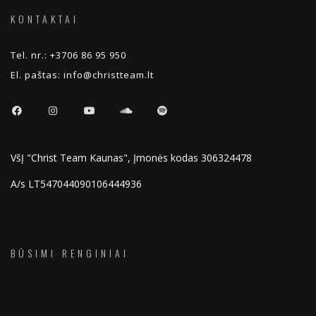
KONTAKTAI
Tel. nr.:
+3706 86 95 950
El. paštas:
info@christteam.lt
VšĮ "Christ Team Kaunas", Įmonės kodas 306324478
A/s LT547044090106444936
BŪSIMI RENGINIAI