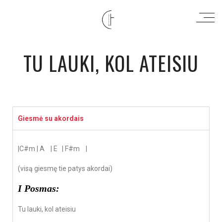
TU LAUKI, KOL ATEISIU
Giesmė su akordais
|C#m | A | E | F#m |
(visą giesmę tie patys akordai)
I Posmas:
Tu lauki, kol ateisiu