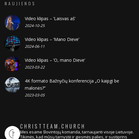
NAUJIENOS
Video klipas – ‘Laisvas aš’
2024-10-25
Video klipas – ‘Mano Dieve’
2024-06-11
Video klipas – ‘O, mano Dieve’
2023-03-22
4K formato Bažnyčių konferencija „O kaipgi be
malonės?”
2023-03-05
CHRISTTEAM.CHURCH
Mes esame šlovintojų komanda, tarnaujanti visoje Lietuvoje.
Tikimės, kad mūsų tarnystė ir giesmės palies, ir sustiprins