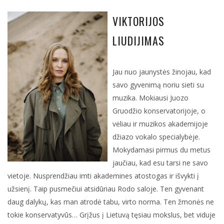
VIKTORIJOS
LIUDIJIMAS
Jau nuo jaunystės žinojau, kad
savo gyvenimą noriu sieti su
muzika. Mokiausi Juozo
Gruodžio konservatorijoje, o
vėliau ir muzikos akademijoje
džiazo vokalo specialybėje.
Mokydamasi pirmus du metus
jaučiau, kad esu tarsi ne savo
vietoje. Nusprendžiau imti akademines atostogas ir išvykti į
užsienį. Taip pusmečiui atsidūriau Rodo saloje. Ten gyvenant
daug dalykų, kas man atrodė tabu, virto norma. Ten žmonės ne
tokie konservatyvūs… Grįžus į Lietuvą tęsiau mokslus, bet viduje