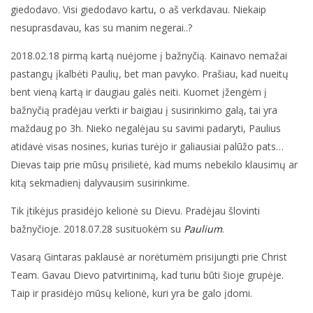
giedodavo. Visi giedodavo kartu, o aš verkdavau. Niekaip
nesuprasdavau, kas su manim negerai..?
2018.02.18 pirmą kartą nuėjome į bažnyčią. Kainavo nemažai
pastangų įkalbėti Paulių, bet man pavyko. Prašiau, kad nueitų
bent vieną kartą ir daugiau galės neiti. Kuomet įžengėm į
bažnyčią pradėjau verkti ir baigiau į susirinkimo galą, tai yra
maždaug po 3h. Nieko negalėjau su savimi padaryti, Paulius
atidavė visas nosines, kurias turėjo ir galiausiai palūžo pats…
Dievas taip prie mūsų prisilietė, kad mums nebekilo klausimų ar
kitą sekmadienį dalyvausim susirinkime.
Tik įtikėjus prasidėjo kelionė su Dievu. Pradėjau šlovinti
bažnyčioje. 2018.07.28 susituokėm su
Paulium
.
Vasarą Gintaras paklausė ar norėtumėm prisijungti prie Christ
Team. Gavau Dievo patvirtinimą, kad turiu būti šioje grupėje.
Taip ir prasidėjo mūsų kelionė, kuri yra be galo įdomi.