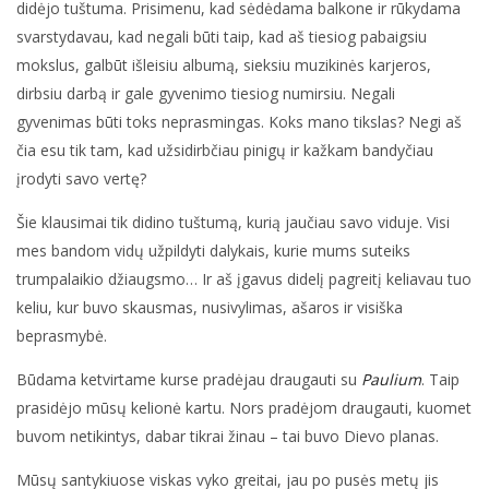
didėjo tuštuma. Prisimenu, kad sėdėdama balkone ir rūkydama
svarstydavau, kad negali būti taip, kad aš tiesiog pabaigsiu
mokslus, galbūt išleisiu albumą, sieksiu muzikinės karjeros,
dirbsiu darbą ir gale gyvenimo tiesiog numirsiu. Negali
gyvenimas būti toks neprasmingas. Koks mano tikslas? Negi aš
čia esu tik tam, kad užsidirbčiau pinigų ir kažkam bandyčiau
įrodyti savo vertę?
Šie klausimai tik didino tuštumą, kurią jaučiau savo viduje. Visi
mes bandom vidų užpildyti dalykais, kurie mums suteiks
trumpalaikio džiaugsmo… Ir aš įgavus didelį pagreitį keliavau tuo
keliu, kur buvo skausmas, nusivylimas, ašaros ir visiška
beprasmybė.
Būdama ketvirtame kurse pradėjau draugauti su
Paulium
. Taip
prasidėjo mūsų kelionė kartu. Nors pradėjom draugauti, kuomet
buvom netikintys, dabar tikrai žinau – tai buvo Dievo planas.
Mūsų santykiuose viskas vyko greitai, jau po pusės metų jis