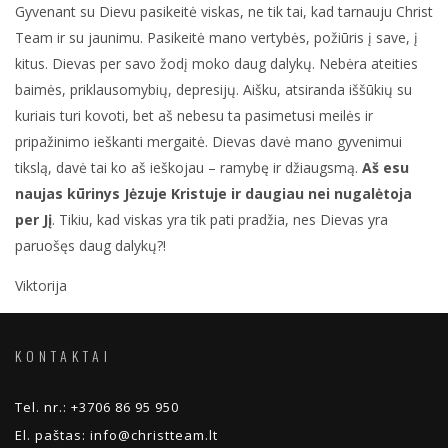
Gyvenant su Dievu pasikeitė viskas, ne tik tai, kad tarnauju Christ
Team ir su jaunimu. Pasikeitė mano vertybės, požiūris į save, į
kitus. Dievas per savo žodį moko daug dalykų. Nebėra ateities
baimės, priklausomybių, depresijų. Aišku, atsiranda iššūkių su
kuriais turi kovoti, bet aš nebesu ta pasimetusi meilės ir
pripažinimo ieškanti mergaitė. Dievas davė mano gyvenimui
tikslą, davė tai ko aš ieškojau – ramybę ir džiaugsmą.
Aš esu
naujas kūrinys Jėzuje Kristuje ir daugiau nei nugalėtoja
per Jį
. Tikiu, kad viskas yra tik pati pradžia, nes Dievas yra
paruošęs daug dalykų?!
Viktorija
KONTAKTAI
Tel. nr.:
+3706 86 95 950
El. paštas:
info@christteam.lt