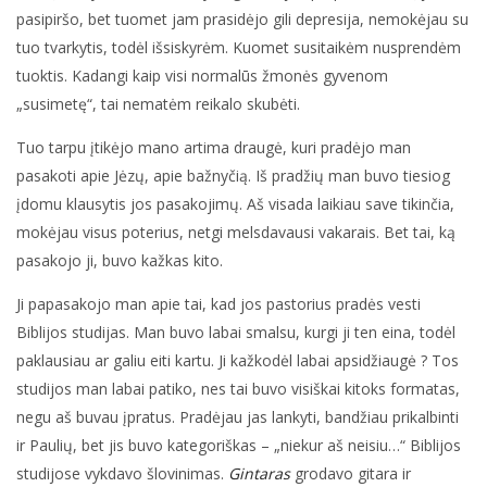
pasipiršo, bet tuomet jam prasidėjo gili depresija, nemokėjau su
tuo tvarkytis, todėl išsiskyrėm. Kuomet susitaikėm nusprendėm
tuoktis. Kadangi kaip visi normalūs žmonės gyvenom
„susimetę“, tai nematėm reikalo skubėti.
Tuo tarpu įtikėjo mano artima draugė, kuri pradėjo man
pasakoti apie Jėzų, apie bažnyčią. Iš pradžių man buvo tiesiog
įdomu klausytis jos pasakojimų. Aš visada laikiau save tikinčia,
mokėjau visus poterius, netgi melsdavausi vakarais. Bet tai, ką
pasakojo ji, buvo kažkas kito.
Ji papasakojo man apie tai, kad jos pastorius pradės vesti
Biblijos studijas. Man buvo labai smalsu, kurgi ji ten eina, todėl
paklausiau ar galiu eiti kartu. Ji kažkodėl labai apsidžiaugė ? Tos
studijos man labai patiko, nes tai buvo visiškai kitoks formatas,
negu aš buvau įpratus. Pradėjau jas lankyti, bandžiau prikalbinti
ir Paulių, bet jis buvo kategoriškas – „niekur aš neisiu…“ Biblijos
studijose vykdavo šlovinimas.
Gintaras
grodavo gitara ir