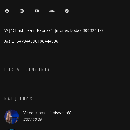
VšĮ "Christ Team Kaunas", Įmonės kodas 306324478
A/s LT547044090106444936
BŪSIMI RENGINIAI
NAUJIENOS
Video klipas – ‘Laisvas aš’
2024-10-25