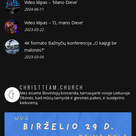
Video klipas – ‘Mano Dieve’
2024-06-11
Video klipas – ‘O, mano Dieve’
2023-03-22
4K formato Bažnyčių konferencija „O kaipgi be
malonės?”
2023-03-05
CHRISTTEAM.CHURCH
Mes esame šlovintojų komanda, tarnaujanti visoje Lietuvoje.
Tikimės, kad mūsų tarnystė ir giesmės palies, ir sustiprins
kiekvieną.