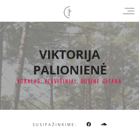
VIKTORIJA
PALIONIENĖ
VOKALAS, KLAVIŠINIAI, BOSINĖ GITARA
SUSIPAŽINKIME: