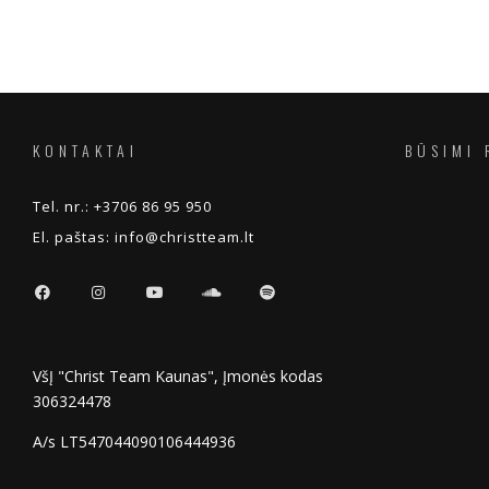
KONTAKTAI
BŪSIMI 
Tel. nr.:
+3706 86 95 950
El. paštas:
info@christteam.lt
VšĮ "Christ Team Kaunas", Įmonės kodas
306324478
A/s LT547044090106444936