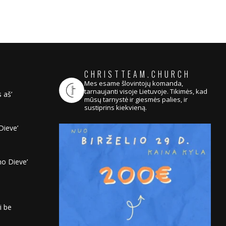
CHRISTTEAM.CHURCH
Mes esame šlovintojų komanda,
tarnaujanti visoje Lietuvoje. Tikimės, kad
 aš’
mūsų tarnystė ir giesmės palies, ir
sustiprins kiekvieną.
Dieve’
no Dieve’
i be