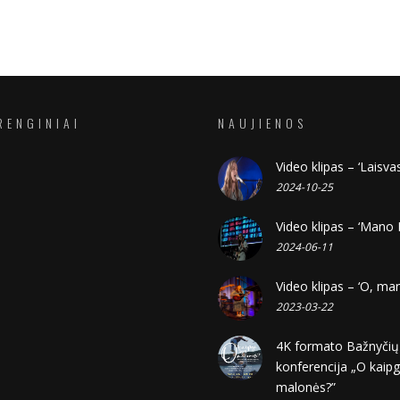
RENGINIAI
NAUJIENOS
Video klipas – ‘Laisvas
2024-10-25
Video klipas – ‘Mano 
2024-06-11
Video klipas – ‘O, ma
2023-03-22
4K formato Bažnyčių
konferencija „O kaipg
malonės?”